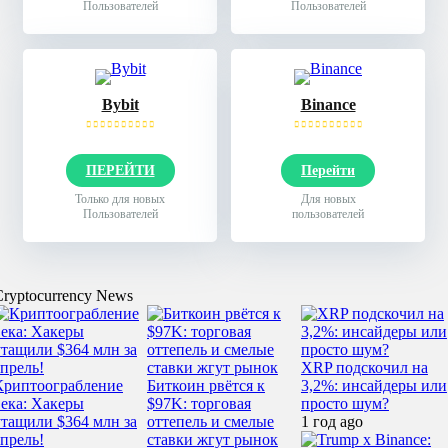
Пользователей
Пользователей
Bybit
Binance
ПЕРЕЙТИ
Перейти
Только для новых
Для новых
Пользователей
пользователей
Cryptocurrency News
XRP подскочил на
Криптоограбление
Биткоин рвётся к
3,2%: инсайдеры или
века: Хакеры
$97K: торговая
просто шум?
утащили $364 млн за
оттепель и смелые
1 год ago
апрель!
ставки жгут рынок