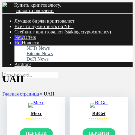
Лучшие биржи криптовалют
Все что нужно знать об NFT
Cтейкинг криптовалют (staking cryptocurrency)
Offers
Новости
NFTs News
Bitcoin News
DeFi News
Airdrops
UAH
Главная страница
»
UAH
Mexc
BitGet
ПЕРЕЙТИ
ПЕРЕЙТИ