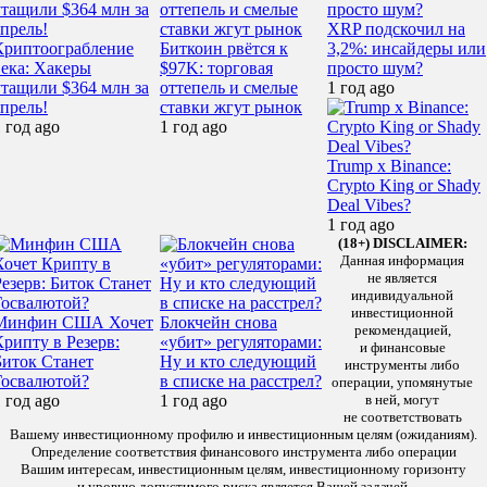
XRP подскочил на
Криптоограбление
Биткоин рвётся к
3,2%: инсайдеры или
века: Хакеры
$97K: торговая
просто шум?
утащили $364 млн за
оттепель и смелые
1 год ago
апрель!
ставки жгут рынок
 год ago
1 год ago
Trump x Binance:
Crypto King or Shady
Deal Vibes?
1 год ago
(18+) DISCLAIMER:
Данная информация
не является
индивидуальной
инвестиционной
Минфин США Хочет
Блокчейн снова
рекомендацией,
Крипту в Резерв:
«убит» регуляторами:
и финансовые
Биток Станет
Ну и кто следующий
инструменты либо
Госвалютой?
в списке на расстрел?
операции, упомянутые
 год ago
1 год ago
в ней, могут
не соответствовать
Вашему инвестиционному профилю и инвестиционным целям (ожиданиям).
Определение соответствия финансового инструмента либо операции
Вашим интересам, инвестиционным целям, инвестиционному горизонту
и уровню допустимого риска является Вашей задачей.