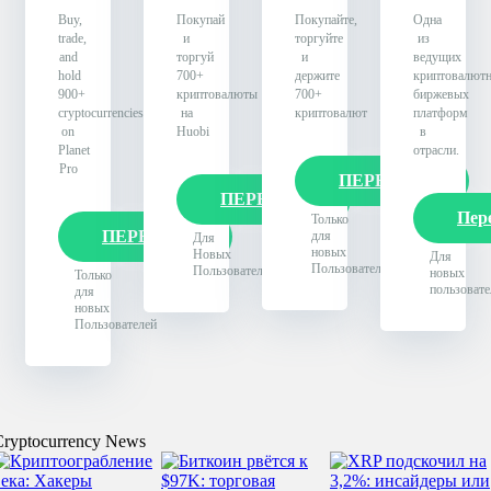
Buy,
Покупай
Покупайте,
Одна
trade,
и
торгуйте
из
and
торгуй
и
ведущих
hold
700+
держите
криптовалют
900+
криптовалюты
700+
биржевых
cryptocurrencies
на
криптовалют
платформ
on
Huobi
в
Planet
отрасли.
Pro
ПЕРЕЙТИ
ПЕРЕЙТИ
Пер
Только
ПЕРЕЙТИ
для
Для
новых
Новых
Для
Пользователей
Пользователей
новых
Только
пользовате
для
новых
Пользователей
Cryptocurrency News