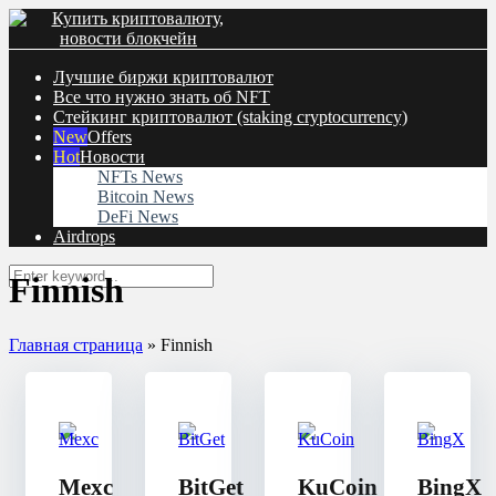
Лучшие биржи криптовалют
Все что нужно знать об NFT
Cтейкинг криптовалют (staking cryptocurrency)
Offers
Новости
NFTs News
Bitcoin News
DeFi News
Airdrops
Finnish
Главная страница
»
Finnish
Mexc
BitGet
KuCoin
BingX